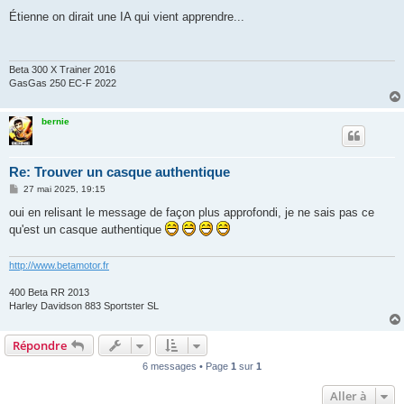
e
s
Étienne on dirait une IA qui vient apprendre...
s
a
g
e
Beta 300 X Trainer 2016
GasGas 250 EC-F 2022
bernie
Re: Trouver un casque authentique
M
27 mai 2025, 19:15
e
s
oui en relisant le message de façon plus approfondi, je ne sais pas ce
s
qu'est un casque authentique
a
g
e
http://www.betamotor.fr
400 Beta RR 2013
Harley Davidson 883 Sportster SL
Répondre
6 messages • Page
1
sur
1
Aller à