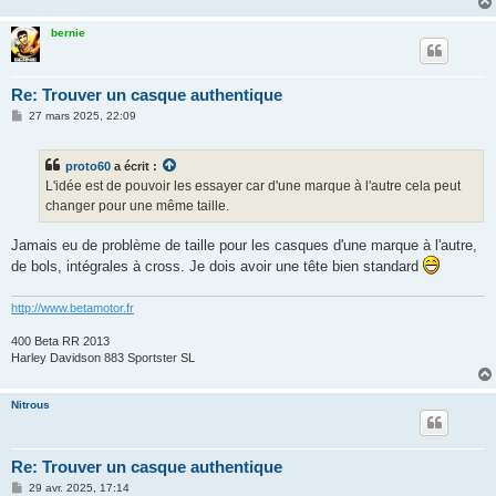
e
bernie
Re: Trouver un casque authentique
M
27 mars 2025, 22:09
e
s
s
proto60
a écrit :
a
g
L'idée est de pouvoir les essayer car d'une marque à l'autre cela peut
e
changer pour une même taille.
Jamais eu de problème de taille pour les casques d'une marque à l'autre,
de bols, intégrales à cross. Je dois avoir une tête bien standard
http://www.betamotor.fr
400 Beta RR 2013
Harley Davidson 883 Sportster SL
Nitrous
Re: Trouver un casque authentique
M
29 avr. 2025, 17:14