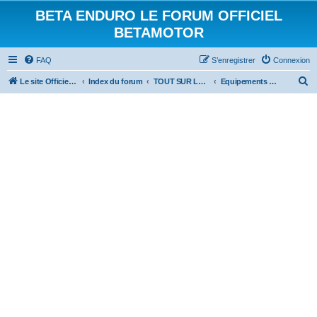
BETA ENDURO LE FORUM OFFICIEL
BETAMOTOR
FAQ
S’enregistrer
Connexion
R
Le site Officiel Beta Enduro
Index du forum
TOUT SUR LES BETA
Equipements et accessoires
e
c
h
e
r
c
h
e
r