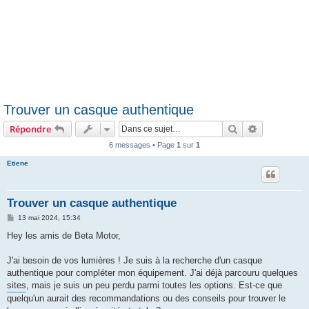
Trouver un casque authentique
Rechercher
Recherche 
Répondre
6 messages • Page
1
sur
1
Etiene
Trouver un casque authentique
M
13 mai 2024, 15:34
e
s
Hey les amis de Beta Motor,
s
a
g
J'ai besoin de vos lumières ! Je suis à la recherche d'un casque
e
authentique pour compléter mon équipement. J'ai déjà parcouru quelques
sites
, mais je suis un peu perdu parmi toutes les options. Est-ce que
quelqu'un aurait des recommandations ou des conseils pour trouver le