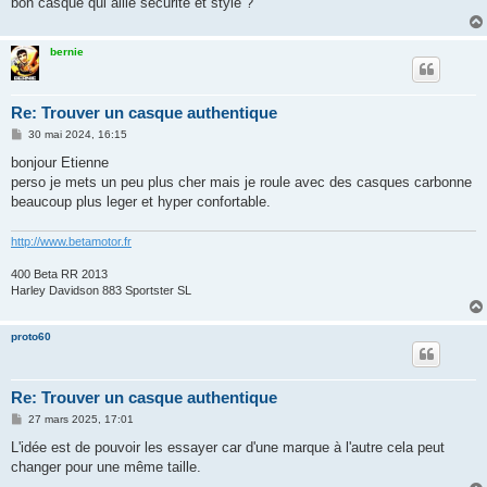
bon casque qui allie sécurité et style ?
bernie
Re: Trouver un casque authentique
M
30 mai 2024, 16:15
e
s
bonjour Etienne
s
perso je mets un peu plus cher mais je roule avec des casques carbonne
a
g
beaucoup plus leger et hyper confortable.
e
http://www.betamotor.fr
400 Beta RR 2013
Harley Davidson 883 Sportster SL
proto60
Re: Trouver un casque authentique
M
27 mars 2025, 17:01
e
s
L'idée est de pouvoir les essayer car d'une marque à l'autre cela peut
s
changer pour une même taille.
a
g