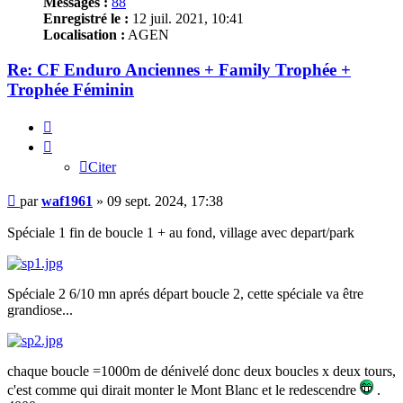
Messages :
88
Enregistré le :
12 juil. 2021, 10:41
Localisation :
AGEN
Re: CF Enduro Anciennes + Family Trophée +
Trophée Féminin
Citer
Citer
Message
par
waf1961
»
09 sept. 2024, 17:38
Spéciale 1 fin de boucle 1 + au fond, village avec depart/park
Spéciale 2 6/10 mn aprés départ boucle 2, cette spéciale va être
grandiose...
chaque boucle =1000m de dénivelé donc deux boucles x deux tours,
c'est comme qui dirait monter le Mont Blanc et le redescendre
.