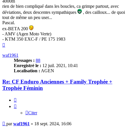
4000m
rien de bien compliqué dans les boucles, ca grimpe partout, avec
déviations, deux descentes sympathiques
, des cailloux... de quoi
tout de même un peu user...
Pascal.
ex-BETA 200
- AMV (Agen Moto Verte)
- KTM 350 EXC-F / PE 175 1983
Haut
waf1961
Messages :
88
Enregistré le :
12 juil. 2021, 10:41
Localisation :
AGEN
Re: CF Enduro Anciennes + Family Trophée +
Trophée Féminin
Citer
Citer
Message
par
waf1961
»
18 sept. 2024, 16:06