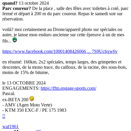
quand?
13 octobre 2024
Parc coureur?
De la place , salle des fêtes avec toilettes à coté, parc
fermé et départ à 200 m du parc coureur. Repas le samedi soir sur
réservation.
voilà? moi certainement au Drone/appareil photo sur spéciales ou
autre, je laisse mon enduro ancienne sur cette épreuve à un de mes
fils...
https://www.facebook.com/10001408426066 ... 7S9Ucbxw6v
en résumé: 160km, 2x2 spéciales, temps larges, des grimpettes et
descentes, de la mono trace, du cailloux, de la racine, des sous-bois,
moins de 15% de bitume,
le 13 OCTOBRE 2024
ENGAGEMENTS:
https://ffm.engage-sports.com/
Pascal.
ex-BETA 200
- AMV (Agen Moto Verte)
- KTM 350 EXC-F / PE 175 1983
Haut
waf1961