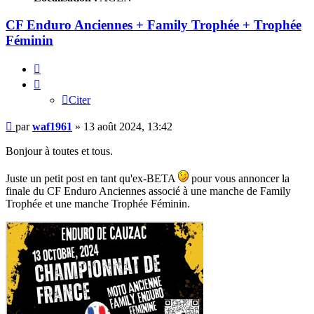
CF Enduro Anciennes + Family Trophée + Trophée
Féminin
Citer
Citer
Message
par
waf1961
»
13 août 2024, 13:42
Bonjour à toutes et tous.
Juste un petit post en tant qu'ex-BETA
pour vous annoncer la
finale du CF Enduro Anciennes associé à une manche de Family
Trophée et une manche Trophée Féminin.