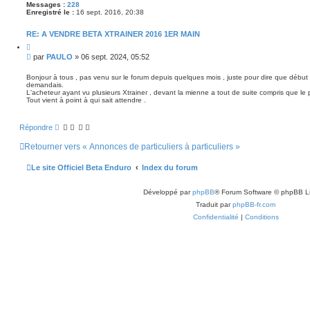
Messages :
228
Enregistré le :
16 sept. 2016, 20:38
RE: A VENDRE BETA XTRAINER 2016 1ER MAIN
C
i
M
par
PAULO
»
06 sept. 2024, 05:52
t
e
e
s
r
Bonjour à tous , pas venu sur le forum depuis quelques mois , juste pour dire que début 
demandais.
s
L'acheteur ayant vu plusieurs Xtrainer , devant la mienne a tout de suite compris que le prix
a
Tout vient à point à qui sait attendre .
g
e
Répondre
Retourner vers « Annonces de particuliers à particuliers »
Le site Officiel Beta Enduro
Index du forum
Développé par
phpBB
® Forum Software © phpBB L
Traduit par
phpBB-fr.com
Confidentialité
|
Conditions