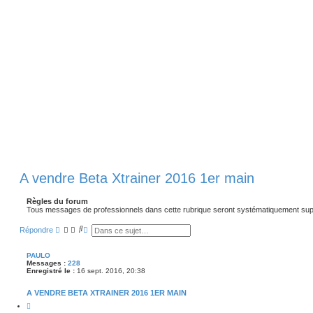
A vendre Beta Xtrainer 2016 1er main
Règles du forum
Tous messages de professionnels dans cette rubrique seront systématiquement sup
R
R
Répondre
e
e
c
c
h
h
PAULO
e
e
Messages :
228
r
r
Enregistré le :
16 sept. 2016, 20:38
c
c
h
h
A VENDRE BETA XTRAINER 2016 1ER MAIN
e
e
r
a
C
v
i