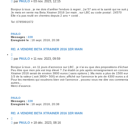
M
par
PAULO
»
03 nov. 2023, 12:15
t
a
e
e
n
s
r
Bonjour à tous , je me dois d’arrêter l'enduro à regret , j'ai 57 ans et la santé qui ne suit p
c
Je mets en vente ma Beta Xtrainer 2016 1er main , sur LBC au code postal : 24570
s
é
Elle n'a pas roulé en chemins depuis 2 ans + covid .
e
a
g
Tel :0785991672
e
PAULO
Messages :
228
Enregistré le :
16 sept. 2016, 20:38
RE: A VENDRE BETA XTRAINER 2016 1ER MAIN
C
i
M
par
PAULO
»
11 nov. 2023, 09:59
t
e
e
s
r
Bonjour à tous , en 11 jours d'annonce sur LBC , je n'ai eu que des propositions d'échan
Peu être que mon prix est trop élevé ? J'ai établi ce prix après renseignement en conces
s
Xtrainer 2016 serait de environ 3800 euros ( sans options ) .Ma moto a plus de 1500 euros
a
1/3 de la valeur ( soit 3800+ 500) et donc affiché sur l'annonce le prix de 4300 euros a 
g
Pour les membres qui voudrons bien voir l'annonce , pouvez vous me dire vos commentair
e
autres...
Merci d'avance.
PAULO
Messages :
228
Enregistré le :
16 sept. 2016, 20:38
RE: A VENDRE BETA XTRAINER 2016 1ER MAIN
C
i
M
par
PAULO
»
18 déc. 2023, 08:16
t
e
e