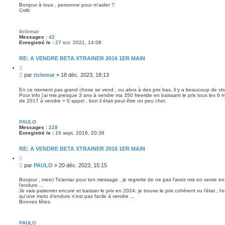
s
r
Bonjour à tous , personne pour m'aider ?
Crdlt
s
a
g
ticlemar
e
Messages :
42
Enregistré le :
27 oct. 2021, 14:08
RE: A VENDRE BETA XTRAINER 2016 1ER MAIN
C
i
M
par
ticlemar
»
18 déc. 2023, 18:13
t
e
e
s
r
En ce moment pas grand chose se vend , ou alors à des prix bas, il y a beaucoup de xtrai
Pour info j'ai mis presque 3 ans à vendre ma 350 freeride en baissant le prix tous les 6
s
de 2017 à vendre = 0 appel , bon il était peut être un peu cher.
a
g
e
PAULO
Messages :
228
Enregistré le :
16 sept. 2016, 20:38
RE: A VENDRE BETA XTRAINER 2016 1ER MAIN
C
i
M
par
PAULO
»
20 déc. 2023, 15:15
t
e
e
s
r
Bonjour , merci Ticlemar pour ton message , je regrette de ne pas l'avoir mis en vente en 
l'enduro ...
s
Je vais patienter encore et baisser le prix en 2024, je trouve le prix cohérent vu l'état , l'
a
qu'une moto d'enduro n'est pas facile à vendre ...
g
Bonnes fêtes
e
PAULO