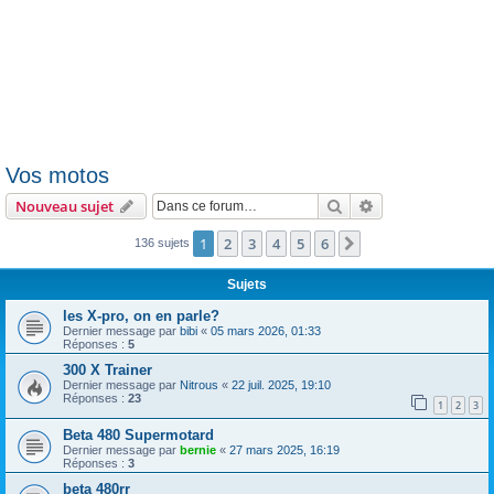
Vos motos
Rechercher
Recherche avanc
Nouveau sujet
1
2
3
4
5
6
Suivante
136 sujets
Sujets
les X-pro, on en parle?
Dernier message par
bibi
«
05 mars 2026, 01:33
Réponses :
5
300 X Trainer
Dernier message par
Nitrous
«
22 juil. 2025, 19:10
Réponses :
23
1
2
3
Beta 480 Supermotard
Dernier message par
bernie
«
27 mars 2025, 16:19
Réponses :
3
beta 480rr