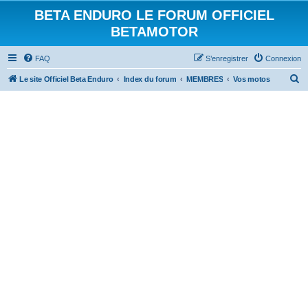
BETA ENDURO LE FORUM OFFICIEL
BETAMOTOR
FAQ
S’enregistrer
Connexion
R
Le site Officiel Beta Enduro
Index du forum
MEMBRES
Vos motos
e
c
h
e
r
c
h
e
r