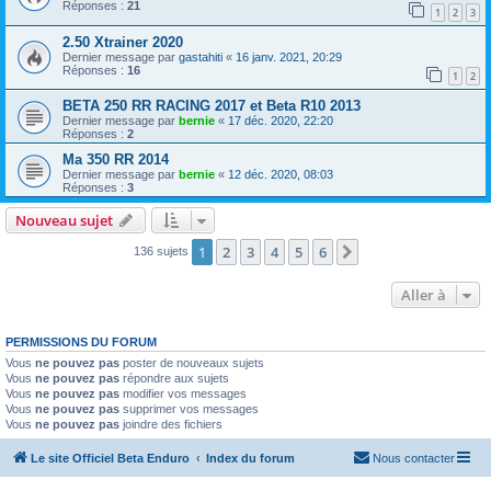
Réponses :
21
1
2
3
2.50 Xtrainer 2020
Dernier message par
gastahiti
«
16 janv. 2021, 20:29
Réponses :
16
1
2
BETA 250 RR RACING 2017 et Beta R10 2013
Dernier message par
bernie
«
17 déc. 2020, 22:20
Réponses :
2
Ma 350 RR 2014
Dernier message par
bernie
«
12 déc. 2020, 08:03
Réponses :
3
Nouveau sujet
1
2
3
4
5
6
Suivante
136 sujets
Aller à
PERMISSIONS DU FORUM
Vous
ne pouvez pas
poster de nouveaux sujets
Vous
ne pouvez pas
répondre aux sujets
Vous
ne pouvez pas
modifier vos messages
Vous
ne pouvez pas
supprimer vos messages
Vous
ne pouvez pas
joindre des fichiers
Le site Officiel Beta Enduro
Index du forum
Nous contacter