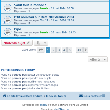
Salut tout le monde !
Dernier message par
bernie
«
21 mai 2024, 20:08
Réponses :
1
P'tit nouveau sur Beta 300 xtrainer 2024
Dernier message par
Tom27
«
21 avr. 2024, 21:09
Réponses :
5
Pipo
Dernier message par
bernie
«
26 mars 2024, 19:43
Réponses :
1
Nouveau sujet
Page
1
sur
41
1
2
3
4
5
41
Suivante
1005 sujets
…
Aller à
PERMISSIONS DU FORUM
Vous
ne pouvez pas
poster de nouveaux sujets
Vous
ne pouvez pas
répondre aux sujets
Vous
ne pouvez pas
modifier vos messages
Vous
ne pouvez pas
supprimer vos messages
Vous
ne pouvez pas
joindre des fichiers
Le site Officiel Beta Enduro
Index du forum
Nous contacter
Développé par
phpBB
® Forum Software © phpBB Limited
Traduit par
phpBB-fr.com