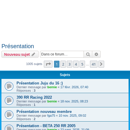
Présentation
Rechercher
Recherche avanc
Nouveau sujet
Page
1
sur
41
1
2
3
4
5
41
Suivante
1005 sujets
…
Sujets
Présentation Juju du 16 :)
Dernier message par
bernie
«
17 févr. 2026, 07:40
Réponses :
3
390 RR Racing 2022
Dernier message par
bernie
«
18 nov. 2025, 08:23
Réponses :
1
Présentation nouveau membre
Dernier message par
fga75
«
10 nov. 2025, 09:02
Réponses :
2
Présentation - BETA 250 RR 2005
Dernier message par
bernie
«
22 sept. 2025, 21:09