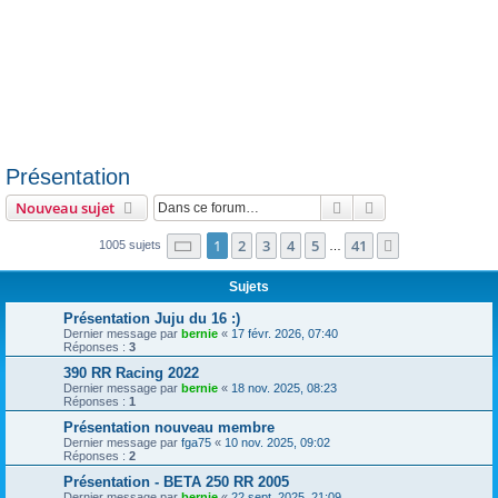
Présentation
Rechercher
Recherche avanc
Nouveau sujet
Page
1
sur
41
1
2
3
4
5
41
Suivante
1005 sujets
…
Sujets
Présentation Juju du 16 :)
Dernier message par
bernie
«
17 févr. 2026, 07:40
Réponses :
3
390 RR Racing 2022
Dernier message par
bernie
«
18 nov. 2025, 08:23
Réponses :
1
Présentation nouveau membre
Dernier message par
fga75
«
10 nov. 2025, 09:02
Réponses :
2
Présentation - BETA 250 RR 2005
Dernier message par
bernie
«
22 sept. 2025, 21:09