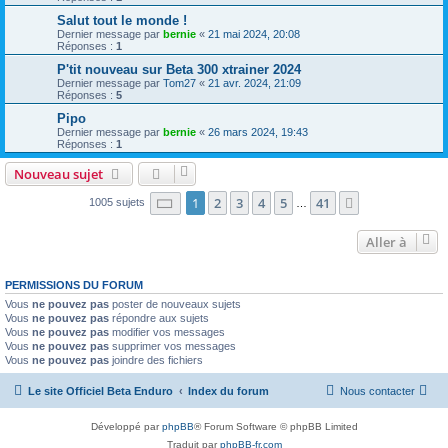
Salut tout le monde !
Dernier message par
bernie
«
21 mai 2024, 20:08
Réponses :
1
P'tit nouveau sur Beta 300 xtrainer 2024
Dernier message par
Tom27
«
21 avr. 2024, 21:09
Réponses :
5
Pipo
Dernier message par
bernie
«
26 mars 2024, 19:43
Réponses :
1
Nouveau sujet
Page
1
sur
41
1
2
3
4
5
41
Suivante
1005 sujets
…
Aller à
PERMISSIONS DU FORUM
Vous
ne pouvez pas
poster de nouveaux sujets
Vous
ne pouvez pas
répondre aux sujets
Vous
ne pouvez pas
modifier vos messages
Vous
ne pouvez pas
supprimer vos messages
Vous
ne pouvez pas
joindre des fichiers
Le site Officiel Beta Enduro
Index du forum
Nous contacter
Développé par
phpBB
® Forum Software © phpBB Limited
Traduit par
phpBB-fr.com