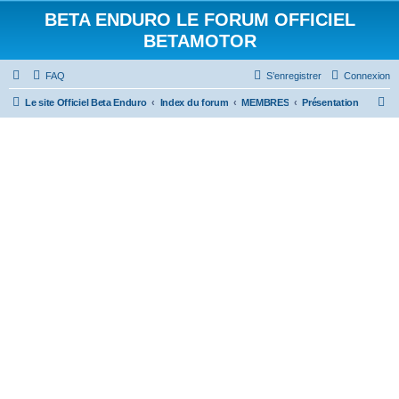
BETA ENDURO LE FORUM OFFICIEL
BETAMOTOR
FAQ
S’enregistrer
Connexion
R
Le site Officiel Beta Enduro
Index du forum
MEMBRES
Présentation
e
c
h
e
r
c
h
e
r