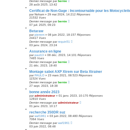
Dernier message
par
bernie
28 août 2025, 13:42
Certificat de Non-Gage : Incontournable pour les Motocyclet
par
Noham
»
29 mai 2024, 14:21
2
Réponses
21532
Vues
Dernier message
par
bernie
07 juil. 2025, 09:23
Betaraw
par
pierrem
»
08 juin 2022, 18:15
7
Réponses
24417
Vues
Dernier message
par
requin51
03 janv. 2024, 23:24
Assurance en ligne
par
paul13
»
08 déc. 2023, 14:10
1
Réponses
7465
Vues
Dernier message
par
bernie
21 déc. 2023, 19:40
Montage sabot AXP Xtrem sur Beta Xtrainer
par
PAULO
»
23 mars 2021, 08:52
3
Réponses
11524
Vues
Dernier message
par
bernie
27 sept. 2023, 18:38
bonne année 2023
par
administrateur
»
01 janv. 2023, 10:17
0
Réponses
12810
Vues
Dernier message
par
administrateur
01 janv. 2023, 10:17
recherche 350DR suz
par
waf1961
»
03 juin 2022, 08:48
0
Réponses
7064
Vues
Dernier message
par
waf1961
03 juin 2022, 08:48