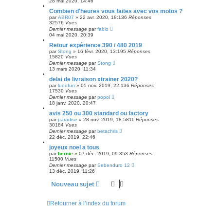
28 mai 2020, 14:46
Combien d'heures vous faites avec vos motos ?
par
ABR07
»
22 avr. 2020, 18:13
6
Réponses
32576
Vues
Dernier message
par
fabio
04 mai 2020, 20:39
Retour expérience 390 / 480 2019
par
Stong
»
16 févr. 2020, 13:19
5
Réponses
15820
Vues
Dernier message
par
Stong
13 mars 2020, 11:34
delai de livraison xtrainer 2020?
par
ludofun
»
05 nov. 2019, 22:13
6
Réponses
17530
Vues
Dernier message
par
popol
18 janv. 2020, 20:47
avis 250 ou 300 standard ou factory
par
paradise
»
28 nov. 2019, 18:58
11
Réponses
30184
Vues
Dernier message
par
betachris
22 déc. 2019, 22:46
joyeux noel a tous
par
bernie
»
07 déc. 2019, 09:35
3
Réponses
11500
Vues
Dernier message
par
Sebenduro 12
13 déc. 2019, 11:26
Nouveau sujet
Retourner à l’index du forum