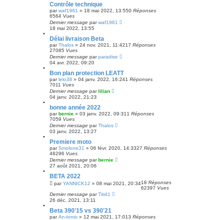
Contrôle technique
par
waf1961
»
18 mai 2022, 13:55
0
Réponses
6564
Vues
Dernier message
par
waf1961
18 mai 2022, 13:55
Délai livraison Beta
par
Thalos
»
24 nov. 2021, 11:42
17
Réponses
27085
Vues
Dernier message
par
paradise
04 avr. 2022, 09:20
Bon plan protection LEATT
par
lelo38
»
04 janv. 2022, 16:24
1
Réponses
7011
Vues
Dernier message
par
lilian
04 janv. 2022, 21:23
bonne année 2022
par
bernie
»
03 janv. 2022, 09:31
1
Réponses
7059
Vues
Dernier message
par
Thalos
03 janv. 2022, 13:27
Premiere moto
par
Smolone31
»
06 févr. 2020, 14:33
27
Réponses
48296
Vues
Dernier message
par
bernie
27 août 2021, 20:06
BETA 2022
18
Réponses
par
YANNICK12
»
08 mai 2021, 20:34
62397
Vues
Dernier message
par
Titi41
26 déc. 2021, 13:11
Beta 390'15 vs 390'21
par
An-tonio
»
12 mai 2021, 17:01
3
Réponses