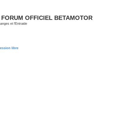
 FORUM OFFICIEL BETAMOTOR
nges et l'Entraide
ession libre
r
che avancée