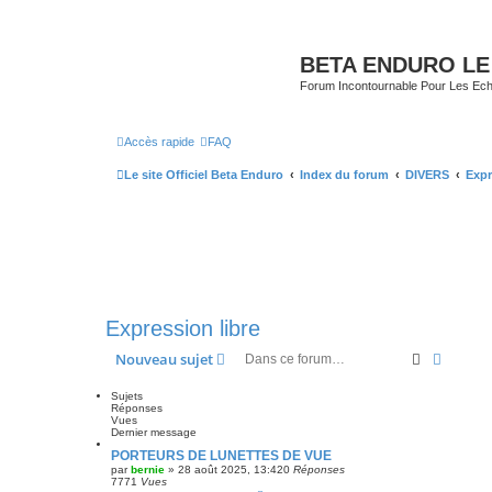
BETA ENDURO LE
Forum Incontournable Pour Les Echa
Accès rapide
FAQ
Le site Officiel Beta Enduro
Index du forum
DIVERS
Expr
Expression libre
Recherche
Recher
Nouveau sujet
Sujets
Réponses
Vues
Dernier message
PORTEURS DE LUNETTES DE VUE
par
bernie
»
28 août 2025, 13:42
0
Réponses
7771
Vues