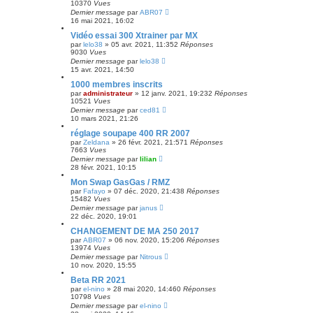
10370
Vues
Dernier message
par
ABR07
16 mai 2021, 16:02
Vidéo essai 300 Xtrainer par MX
par
lelo38
»
05 avr. 2021, 11:35
2
Réponses
9030
Vues
Dernier message
par
lelo38
15 avr. 2021, 14:50
1000 membres inscrits
par
administrateur
»
12 janv. 2021, 19:23
2
Réponses
10521
Vues
Dernier message
par
ced81
10 mars 2021, 21:26
réglage soupape 400 RR 2007
par
Zeldana
»
26 févr. 2021, 21:57
1
Réponses
7663
Vues
Dernier message
par
lilian
28 févr. 2021, 10:15
Mon Swap GasGas / RMZ
par
Fafayo
»
07 déc. 2020, 21:43
8
Réponses
15482
Vues
Dernier message
par
janus
22 déc. 2020, 19:01
CHANGEMENT DE MA 250 2017
par
ABR07
»
06 nov. 2020, 15:20
6
Réponses
13974
Vues
Dernier message
par
Nitrous
10 nov. 2020, 15:55
Beta RR 2021
par
el-nino
»
28 mai 2020, 14:46
0
Réponses
10798
Vues
Dernier message
par
el-nino