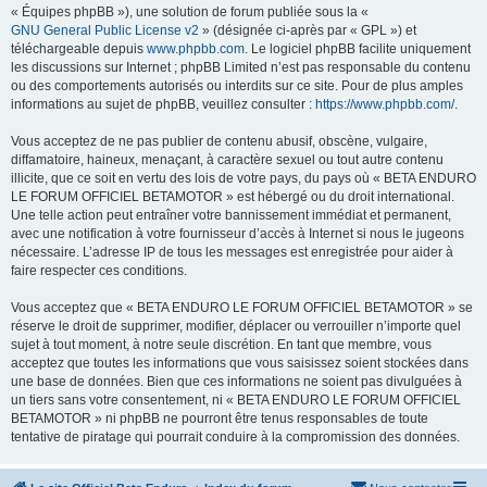
« Équipes phpBB »), une solution de forum publiée sous la «
GNU General Public License v2
» (désignée ci-après par « GPL ») et
téléchargeable depuis
www.phpbb.com
. Le logiciel phpBB facilite uniquement
les discussions sur Internet ; phpBB Limited n’est pas responsable du contenu
ou des comportements autorisés ou interdits sur ce site. Pour de plus amples
informations au sujet de phpBB, veuillez consulter :
https://www.phpbb.com/
.
Vous acceptez de ne pas publier de contenu abusif, obscène, vulgaire,
diffamatoire, haineux, menaçant, à caractère sexuel ou tout autre contenu
illicite, que ce soit en vertu des lois de votre pays, du pays où « BETA ENDURO
LE FORUM OFFICIEL BETAMOTOR » est hébergé ou du droit international.
Une telle action peut entraîner votre bannissement immédiat et permanent,
avec une notification à votre fournisseur d’accès à Internet si nous le jugeons
nécessaire. L’adresse IP de tous les messages est enregistrée pour aider à
faire respecter ces conditions.
Vous acceptez que « BETA ENDURO LE FORUM OFFICIEL BETAMOTOR » se
réserve le droit de supprimer, modifier, déplacer ou verrouiller n’importe quel
sujet à tout moment, à notre seule discrétion. En tant que membre, vous
acceptez que toutes les informations que vous saisissez soient stockées dans
une base de données. Bien que ces informations ne soient pas divulguées à
un tiers sans votre consentement, ni « BETA ENDURO LE FORUM OFFICIEL
BETAMOTOR » ni phpBB ne pourront être tenus responsables de toute
tentative de piratage qui pourrait conduire à la compromission des données.