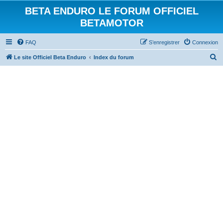
BETA ENDURO LE FORUM OFFICIEL
BETAMOTOR
FAQ
S’enregistrer
Connexion
R
Le site Officiel Beta Enduro
Index du forum
e
c
h
e
r
c
h
e
r