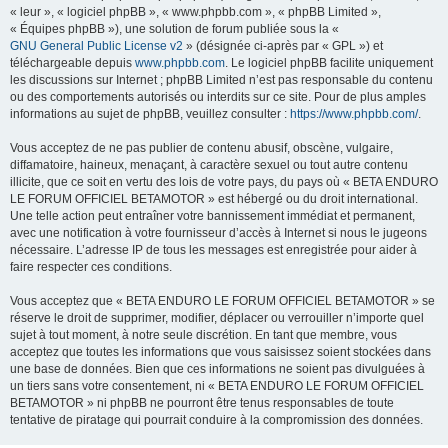
« leur », « logiciel phpBB », « www.phpbb.com », « phpBB Limited »,
« Équipes phpBB »), une solution de forum publiée sous la «
GNU General Public License v2
» (désignée ci-après par « GPL ») et
téléchargeable depuis
www.phpbb.com
. Le logiciel phpBB facilite uniquement
les discussions sur Internet ; phpBB Limited n’est pas responsable du contenu
ou des comportements autorisés ou interdits sur ce site. Pour de plus amples
informations au sujet de phpBB, veuillez consulter :
https://www.phpbb.com/
.
Vous acceptez de ne pas publier de contenu abusif, obscène, vulgaire,
diffamatoire, haineux, menaçant, à caractère sexuel ou tout autre contenu
illicite, que ce soit en vertu des lois de votre pays, du pays où « BETA ENDURO
LE FORUM OFFICIEL BETAMOTOR » est hébergé ou du droit international.
Une telle action peut entraîner votre bannissement immédiat et permanent,
avec une notification à votre fournisseur d’accès à Internet si nous le jugeons
nécessaire. L’adresse IP de tous les messages est enregistrée pour aider à
faire respecter ces conditions.
Vous acceptez que « BETA ENDURO LE FORUM OFFICIEL BETAMOTOR » se
réserve le droit de supprimer, modifier, déplacer ou verrouiller n’importe quel
sujet à tout moment, à notre seule discrétion. En tant que membre, vous
acceptez que toutes les informations que vous saisissez soient stockées dans
une base de données. Bien que ces informations ne soient pas divulguées à
un tiers sans votre consentement, ni « BETA ENDURO LE FORUM OFFICIEL
BETAMOTOR » ni phpBB ne pourront être tenus responsables de toute
tentative de piratage qui pourrait conduire à la compromission des données.