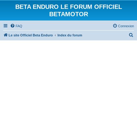
BETA ENDURO LE FORUM OFFICIEL
BETAMOTOR
FAQ
Connexion
R
Le site Officiel Beta Enduro
Index du forum
e
c
h
e
r
c
h
e
r