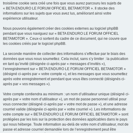
troisième cookie sera créé une fois que vous aurez parcouru les sujets de
« BETA ENDURO LE FORUM OFFICIEL BETAMOTOR ». Il stocke des
informations sur les sujets que vous avez lus, améliorant ainsi votre
expérience utilisateur.
Nous pouvons également créer des cookies externes au logiciel phpBB
pendant que vous naviguez sur « BETA ENDURO LE FORUM OFFICIEL
BETAMOTOR ». Ceux-ci sortent du cadre de ce document, qui ne couvre que
les cookies créés par le logiciel phpBB.
La seconde manière de collecter des informations s’effectue par le biais des
données que vous nous soumettez. Cela inclut, sans s’y limiter : la publication
en tant qu’invité (désignée ci-après par « messages d’invités »),
l’enregistrement sur « BETA ENDURO LE FORUM OFFICIEL BETAMOTOR »
(désigné ci-après par « votre compte »), et les messages que vous soumettez
après votre enregistrement et pendant que vous êtes connecté (désignés ci-
après par « vos messages »).
Votre compte contiendra au minimum : un nom d’utilisateur unique (désigné ci-
après par « votre nom d’utilisateur »), un mot de passe personnel utilisé pour
vous connecter (désigné ci-après par « votre mot de passe »), et une adresse
courriel valide (désignée ci-après par « votre courriel »). Les informations de
votre compte sur « BETA ENDURO LE FORUM OFFICIEL BETAMOTOR » sont
protégées par les lois sur la protection des données applicables dans le pays
qui nous héberge. Toute information au-delà de votre nom d’utilisateur, mot de
passe et adresse courriel demandée lors de l’enregistrement peut être