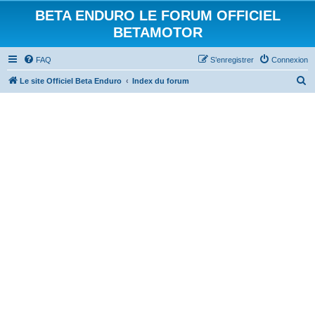
BETA ENDURO LE FORUM OFFICIEL
BETAMOTOR
FAQ
S’enregistrer
Connexion
R
Le site Officiel Beta Enduro
Index du forum
e
c
h
e
r
c
h
e
r