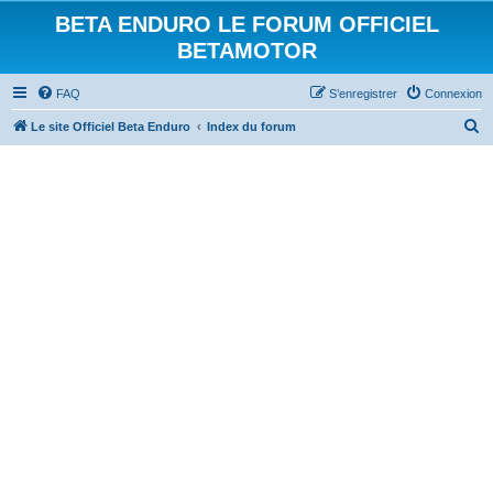
BETA ENDURO LE FORUM OFFICIEL
BETAMOTOR
FAQ
S’enregistrer
Connexion
R
Le site Officiel Beta Enduro
Index du forum
e
c
h
e
r
c
h
e
r