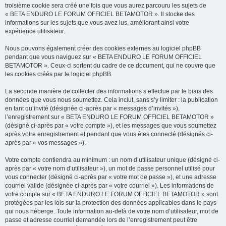
troisième cookie sera créé une fois que vous aurez parcouru les sujets de
« BETA ENDURO LE FORUM OFFICIEL BETAMOTOR ». Il stocke des
informations sur les sujets que vous avez lus, améliorant ainsi votre
expérience utilisateur.
Nous pouvons également créer des cookies externes au logiciel phpBB
pendant que vous naviguez sur « BETA ENDURO LE FORUM OFFICIEL
BETAMOTOR ». Ceux-ci sortent du cadre de ce document, qui ne couvre que
les cookies créés par le logiciel phpBB.
La seconde manière de collecter des informations s’effectue par le biais des
données que vous nous soumettez. Cela inclut, sans s’y limiter : la publication
en tant qu’invité (désignée ci-après par « messages d’invités »),
l’enregistrement sur « BETA ENDURO LE FORUM OFFICIEL BETAMOTOR »
(désigné ci-après par « votre compte »), et les messages que vous soumettez
après votre enregistrement et pendant que vous êtes connecté (désignés ci-
après par « vos messages »).
Votre compte contiendra au minimum : un nom d’utilisateur unique (désigné ci-
après par « votre nom d’utilisateur »), un mot de passe personnel utilisé pour
vous connecter (désigné ci-après par « votre mot de passe »), et une adresse
courriel valide (désignée ci-après par « votre courriel »). Les informations de
votre compte sur « BETA ENDURO LE FORUM OFFICIEL BETAMOTOR » sont
protégées par les lois sur la protection des données applicables dans le pays
qui nous héberge. Toute information au-delà de votre nom d’utilisateur, mot de
passe et adresse courriel demandée lors de l’enregistrement peut être