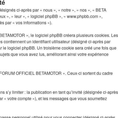
té
gnés ci-après par « nous », « notre », « nos », « BETA
 », « leur », « logiciel phpBB », « www.phpbb.com »,
ès par « vos informations »).
TAMOTOR », le logiciel phpBB créera plusieurs cookies. Les
s contiennent un identifiant utilisateur (désigné ci-après par
r le logiciel phpBB. Un troisième cookie sera créé une fois que
ts que vous avez lus, améliorant ainsi votre expérience
E FORUM OFFICIEL BETAMOTOR ». Ceux-ci sortent du cadre
s’y limiter : la publication en tant qu’invité (désignée ci-après
« votre compte »), et les messages que vous soumettez
 passe personnel utilisé pour vous connecter (désigné ci-après