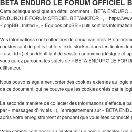
BETA ENDURO LE FORUM OFFICIEL BETA
Cette politique explique en détail comment « BETA ENDURO LE
ENDURO LE FORUM OFFICIEL BETAMOTOR », « https://www.betamot
« phpBB Limited », « Équipes phpBB ») utilisent les informations 
Vos informations sont collectées de deux manières. Premièr
cookies sont de petits fichiers texte stockés dans les fichiers t
« user-id ») et un identifiant de session anonyme (désigné ci-a
vous aurez parcouru les sujets de « BETA ENDURO LE FORUM OF
utilisateur.
Nous pouvons également créer des cookies externes au log
de ce document, qui ne couvre que les cookies créés par le log
La seconde manière de collecter des informations s’effectue par 
par « messages d’invités »), l’enregistrement sur « BETA E
après votre enregistrement et pendant que vous êtes connecté 
Votre compte contiendra au minimum : un nom d’utilisateur uniqu