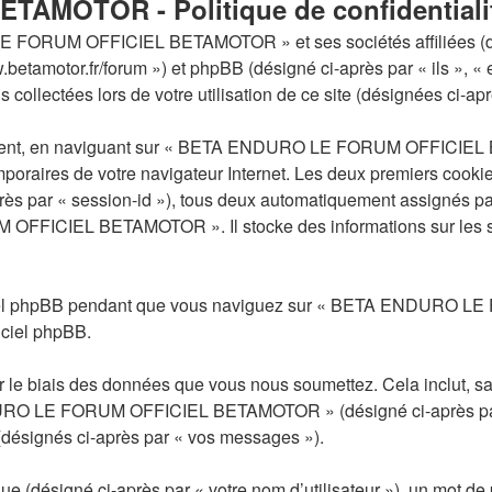
MOTOR - Politique de confidentiali
 FORUM OFFICIEL BETAMOTOR » et ses sociétés affiliées (dési
or.fr/forum ») et phpBB (désigné ci-après par « ils », « eux
collectées lors de votre utilisation de ce site (désignées ci-apr
ement, en naviguant sur « BETA ENDURO LE FORUM OFFICIEL BE
emporaires de votre navigateur Internet. Les deux premiers cookie
près par « session-id »), tous deux automatiquement assignés pa
FICIEL BETAMOTOR ». Il stocke des informations sur les suje
iciel phpBB pendant que vous naviguez sur « BETA ENDURO L
iciel phpBB.
le biais des données que vous nous soumettez. Cela inclut, sans 
NDURO LE FORUM OFFICIEL BETAMOTOR » (désigné ci-après par 
(désignés ci-après par « vos messages »).
e (désigné ci-après par « votre nom d’utilisateur »), un mot de