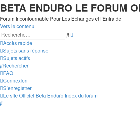
BETA ENDURO LE FORUM O
Forum Incontournable Pour Les Echanges et l'Entraide
Vers le contenu
Recherche
Rechercher
avancée
Accès rapide
Sujets sans réponse
Sujets actifs
Rechercher
FAQ
Connexion
S’enregistrer
Le site Officiel Beta Enduro
Index du forum
Rechercher