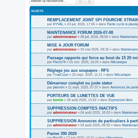
Rechercher
Recherche avancée
SUJETS
REMPLACEMENT JOINT SPI FOURCHE XTRAI
par
RYVAL
»
24 juil. 2026, 17:06
» dans
Partie cycle & plasti
MAINTENANCE FORUM 2026-07-08
par
administrateur
»
08 juil. 2026, 08:00
» dans
Maintenanc
MISE A JOUR FORUM
par
administrateur
»
03 mai 2026, 09:35
» dans
Maintenanc
Passage rapports qui force au bout de 15 20 mi
par
Pierre79
»
01 nov. 2025, 16:25
» dans
Mécanique
Réglage jeu aux soupapes - RFS
par
TropCourt
»
25 sept. 2025, 11:21
» dans
Mécanique
Démarreur complet ou juste stator
par
pierrem
»
11 sept. 2025, 07:37
» dans
Annonces de partic
PORTEURS DE LUNETTES DE VUE
par
bernie
»
28 août 2025, 13:42
» dans
Expression libre
SUPPRESSION COMPTES INACTIFS
par
administrateur
»
04 août 2025, 10:03
» dans
Maintenan
SUPPRESSION Annonces de particuliers à parti
par
administrateur
»
04 août 2025, 09:30
» dans
Maintenan
Panne 390 2020
par
Ben35
»
17 juin 2025, 10:21
» dans
Mécanique