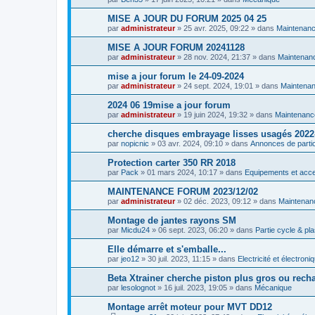
MISE A JOUR DU FORUM 2025 04 25
par
administrateur
»
25 avr. 2025, 09:22
» dans
Maintenan
MISE A JOUR FORUM 20241128
par
administrateur
»
28 nov. 2024, 21:37
» dans
Maintenan
mise a jour forum le 24-09-2024
par
administrateur
»
24 sept. 2024, 19:01
» dans
Maintena
2024 06 19mise a jour forum
par
administrateur
»
19 juin 2024, 19:32
» dans
Maintenanc
cherche disques embrayage lisses usagés 2022
par
nopicnic
»
03 avr. 2024, 09:10
» dans
Annonces de particu
Protection carter 350 RR 2018
par
Pack
»
01 mars 2024, 10:17
» dans
Equipements et acc
MAINTENANCE FORUM 2023/12/02
par
administrateur
»
02 déc. 2023, 09:12
» dans
Maintenan
Montage de jantes rayons SM
par
Micdu24
»
06 sept. 2023, 06:20
» dans
Partie cycle & pl
Elle démarre et s'emballe...
par
jeo12
»
30 juil. 2023, 11:15
» dans
Electricité et électroni
Beta Xtrainer cherche piston plus gros ou rech
par
lesolognot
»
16 juil. 2023, 19:05
» dans
Mécanique
Montage arrêt moteur pour MVT DD12