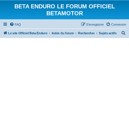
BETA ENDURO LE FORUM OFFICIEL
BETAMOTOR
FAQ
S’enregistrer
Connexion
R
Le site Officiel Beta Enduro
Index du forum
Rechercher
Sujets actifs
e
c
h
e
r
c
h
e
r