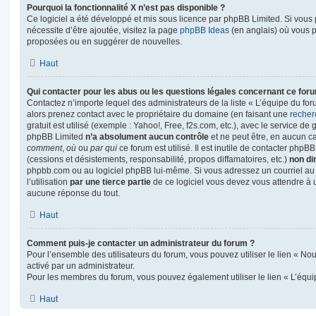
Pourquoi la fonctionnalité X n’est pas disponible ?
Ce logiciel a été développé et mis sous licence par phpBB Limited. Si vous
nécessite d’être ajoutée, visitez la page
phpBB Ideas
(en anglais) où vous 
proposées ou en suggérer de nouvelles.
Haut
Qui contacter pour les abus ou les questions légales concernant ce for
Contactez n’importe lequel des administrateurs de la liste « L’équipe du fo
alors prenez contact avec le propriétaire du domaine (en faisant une
recher
gratuit est utilisé (exemple : Yahoo!, Free, f2s.com, etc.), avec le service d
phpBB Limited
n’a absolument aucun contrôle
et ne peut être, en aucun c
comment
,
où
ou
par qui
ce forum est utilisé. Il est inutile de contacter phpB
(cessions et désistements, responsabilité, propos diffamatoires, etc.)
non di
phpbb.com ou au logiciel phpBB lui-même. Si vous adressez un courriel a
l’utilisation
par une tierce partie
de ce logiciel vous devez vous attendre à 
aucune réponse du tout.
Haut
Comment puis-je contacter un administrateur du forum ?
Pour l’ensemble des utilisateurs du forum, vous pouvez utiliser le lien « Nous
activé par un administrateur.
Pour les membres du forum, vous pouvez également utiliser le lien « L’équi
Haut