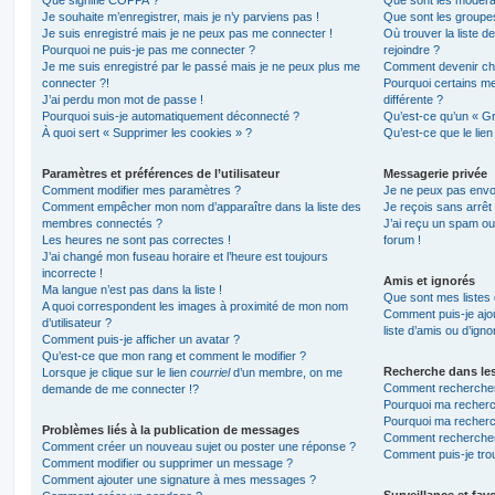
Je souhaite m’enregistrer, mais je n’y parviens pas !
Que sont les groupes 
Je suis enregistré mais je ne peux pas me connecter !
Où trouver la liste d
Pourquoi ne puis-je pas me connecter ?
rejoindre ?
Je me suis enregistré par le passé mais je ne peux plus me
Comment devenir ch
connecter ?!
Pourquoi certains m
J’ai perdu mon mot de passe !
différente ?
Pourquoi suis-je automatiquement déconnecté ?
Qu’est-ce qu’un « Gr
À quoi sert « Supprimer les cookies » ?
Qu’est-ce que le lien
Paramètres et préférences de l’utilisateur
Messagerie privée
Comment modifier mes paramètres ?
Je ne peux pas envo
Comment empêcher mon nom d’apparaître dans la liste des
Je reçois sans arrêt
membres connectés ?
J’ai reçu un spam ou
Les heures ne sont pas correctes !
forum !
J’ai changé mon fuseau horaire et l’heure est toujours
incorrecte !
Amis et ignorés
Ma langue n’est pas dans la liste !
Que sont mes listes 
A quoi correspondent les images à proximité de mon nom
Comment puis-je ajou
d’utilisateur ?
liste d’amis ou d’igno
Comment puis-je afficher un avatar ?
Qu’est-ce que mon rang et comment le modifier ?
Recherche dans le
Lorsque je clique sur le lien
courriel
d’un membre, on me
Comment rechercher
demande de me connecter !?
Pourquoi ma recherc
Pourquoi ma recherc
Problèmes liés à la publication de messages
Comment recherche
Comment créer un nouveau sujet ou poster une réponse ?
Comment puis-je tro
Comment modifier ou supprimer un message ?
Comment ajouter une signature à mes messages ?
Surveillance et favo