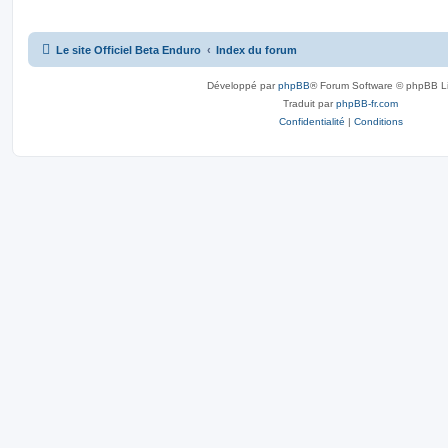
Le site Officiel Beta Enduro
Index du forum
Développé par
phpBB
® Forum Software © phpBB L
Traduit par
phpBB-fr.com
Confidentialité
|
Conditions