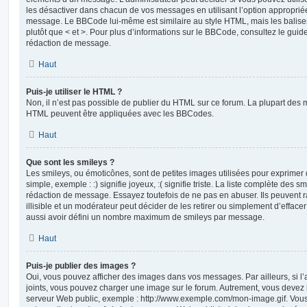
les désactiver dans chacun de vos messages en utilisant l’option approprié
message. Le BBCode lui-même est similaire au style HTML, mais les balises s
plutôt que < et >. Pour plus d’informations sur le BBCode, consultez le gui
rédaction de message.
Haut
Puis-je utiliser le HTML ?
Non, il n’est pas possible de publier du HTML sur ce forum. La plupart des 
HTML peuvent être appliquées avec les BBCodes.
Haut
Que sont les smileys ?
Les smileys, ou émoticônes, sont de petites images utilisées pour exprime
simple, exemple : :) signifie joyeux, :( signifie triste. La liste complète des s
rédaction de message. Essayez toutefois de ne pas en abuser. Ils peuvent
illisible et un modérateur peut décider de les retirer ou simplement d’efface
aussi avoir défini un nombre maximum de smileys par message.
Haut
Puis-je publier des images ?
Oui, vous pouvez afficher des images dans vos messages. Par ailleurs, si l’a
joints, vous pouvez charger une image sur le forum. Autrement, vous devez 
serveur Web public, exemple : http://www.exemple.com/mon-image.gif. Vou