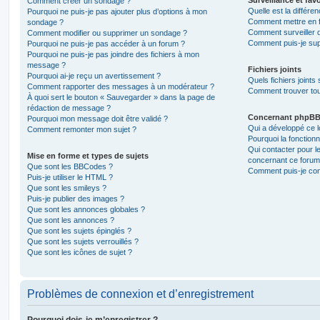
Comment créer un sondage ?
Quelle est la différen
Pourquoi ne puis-je pas ajouter plus d’options à mon
Comment mettre en fa
sondage ?
Comment surveiller 
Comment modifier ou supprimer un sondage ?
Comment puis-je sup
Pourquoi ne puis-je pas accéder à un forum ?
Pourquoi ne puis-je pas joindre des fichiers à mon
message ?
Fichiers joints
Pourquoi ai-je reçu un avertissement ?
Quels fichiers joints
Comment rapporter des messages à un modérateur ?
Comment trouver tous
À quoi sert le bouton « Sauvegarder » dans la page de
rédaction de message ?
Concernant phpB
Pourquoi mon message doit être validé ?
Qui a développé ce l
Comment remonter mon sujet ?
Pourquoi la fonctionn
Qui contacter pour l
Mise en forme et types de sujets
concernant ce forum
Que sont les BBCodes ?
Comment puis-je cont
Puis-je utiliser le HTML ?
Que sont les smileys ?
Puis-je publier des images ?
Que sont les annonces globales ?
Que sont les annonces ?
Que sont les sujets épinglés ?
Que sont les sujets verrouillés ?
Que sont les icônes de sujet ?
Problèmes de connexion et d’enregistrement
Pourquoi dois-je m’enregistrer ?