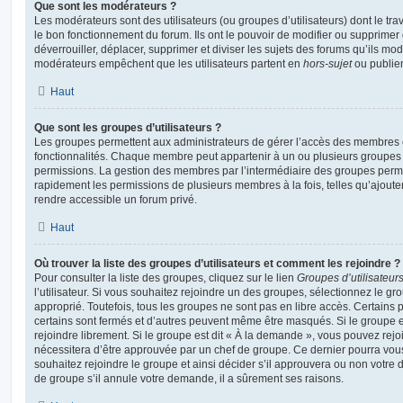
Que sont les modérateurs ?
Les modérateurs sont des utilisateurs (ou groupes d’utilisateurs) dont le trava
le bon fonctionnement du forum. Ils ont le pouvoir de modifier ou supprimer
déverrouiller, déplacer, supprimer et diviser les sujets des forums qu’ils m
modérateurs empêchent que les utilisateurs partent en
hors-sujet
ou publien
Haut
Que sont les groupes d’utilisateurs ?
Les groupes permettent aux administrateurs de gérer l’accès des membres et
fonctionnalités. Chaque membre peut appartenir à un ou plusieurs groupes
permissions. La gestion des membres par l’intermédiaire des groupes perme
rapidement les permissions de plusieurs membres à la fois, telles qu’ajout
rendre accessible un forum privé.
Haut
Où trouver la liste des groupes d’utilisateurs et comment les rejoindre ?
Pour consulter la liste des groupes, cliquez sur le lien
Groupes d’utilisateur
l’utilisateur. Si vous souhaitez rejoindre un des groupes, sélectionnez le gr
approprié. Toutefois, tous les groupes ne sont pas en libre accès. Certains
certains sont fermés et d’autres peuvent même être masqués. Si le groupe es
rejoindre librement. Si le groupe est dit « À la demande », vous pouvez re
nécessitera d’être approuvée par un chef de groupe. Ce dernier pourra v
souhaitez rejoindre le groupe et ainsi décider s’il approuvera ou non votr
de groupe s’il annule votre demande, il a sûrement ses raisons.