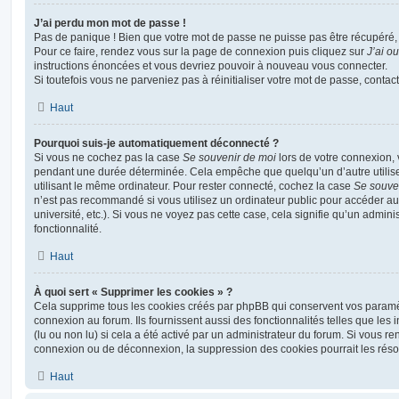
J’ai perdu mon mot de passe !
Pas de panique ! Bien que votre mot de passe ne puisse pas être récupéré, il 
Pour ce faire, rendez vous sur la page de connexion puis cliquez sur
J’ai o
instructions énoncées et vous devriez pouvoir à nouveau vous connecter.
Si toutefois vous ne parveniez pas à réinitialiser votre mot de passe, contac
Haut
Pourquoi suis-je automatiquement déconnecté ?
Si vous ne cochez pas la case
Se souvenir de moi
lors de votre connexion,
pendant une durée déterminée. Cela empêche que quelqu’un d’autre utilise
utilisant le même ordinateur. Pour rester connecté, cochez la case
Se souve
n’est pas recommandé si vous utilisez un ordinateur public pour accéder au
université, etc.). Si vous ne voyez pas cette case, cela signifie qu’un admini
fonctionnalité.
Haut
À quoi sert « Supprimer les cookies » ?
Cela supprime tous les cookies créés par phpBB qui conservent vos paramètr
connexion au forum. Ils fournissent aussi des fonctionnalités telles que les
(lu ou non lu) si cela a été activé par un administrateur du forum. Si vous 
connexion ou de déconnexion, la suppression des cookies pourrait les réso
Haut