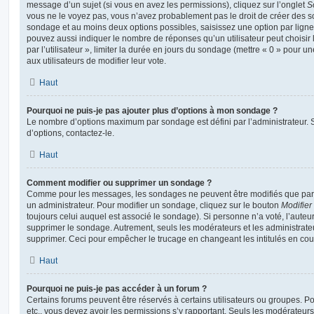
message d’un sujet (si vous en avez les permissions), cliquez sur l’onglet
S
vous ne le voyez pas, vous n’avez probablement pas le droit de créer des so
sondage et au moins deux options possibles, saisissez une option par lig
pouvez aussi indiquer le nombre de réponses qu’un utilisateur peut choisir 
par l’utilisateur », limiter la durée en jours du sondage (mettre « 0 » pour un
aux utilisateurs de modifier leur vote.
Haut
Pourquoi ne puis-je pas ajouter plus d’options à mon sondage ?
Le nombre d’options maximum par sondage est défini par l’administrateur. S
d’options, contactez-le.
Haut
Comment modifier ou supprimer un sondage ?
Comme pour les messages, les sondages ne peuvent être modifiés que par l
un administrateur. Pour modifier un sondage, cliquez sur le bouton
Modifier
toujours celui auquel est associé le sondage). Si personne n’a voté, l’auteu
supprimer le sondage. Autrement, seuls les modérateurs et les administrateu
supprimer. Ceci pour empêcher le trucage en changeant les intitulés en co
Haut
Pourquoi ne puis-je pas accéder à un forum ?
Certains forums peuvent être réservés à certains utilisateurs ou groupes. Pour 
etc., vous devez avoir les permissions s’y rapportant. Seuls les modérateur