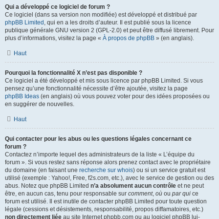
Qui a développé ce logiciel de forum ?
Ce logiciel (dans sa version non modifiée) est développé et distribué par
phpBB Limited
, qui en a les droits d’auteur. Il est publié sous la licence
publique générale GNU version 2 (GPL-2.0) et peut être diffusé librement. Pour
plus d’informations, visitez la page «
À propos de phpBB
» (en anglais).
Haut
Pourquoi la fonctionnalité X n’est pas disponible ?
Ce logiciel a été développé et mis sous licence par phpBB Limited. Si vous
pensez qu’une fonctionnalité nécessite d’être ajoutée, visitez la page
phpBB Ideas
(en anglais) où vous pouvez voter pour des idées proposées ou
en suggérer de nouvelles.
Haut
Qui contacter pour les abus ou les questions légales concernant ce
forum ?
Contactez n’importe lequel des administrateurs de la liste « L’équipe du
forum ». Si vous restez sans réponse alors prenez contact avec le propriétaire
du domaine (en faisant une
recherche sur whois
) ou si un service gratuit est
utilisé (exemple : Yahoo!, Free, f2s.com, etc.), avec le service de gestion ou des
abus. Notez que phpBB Limited
n’a absolument aucun contrôle
et ne peut
être, en aucun cas, tenu pour responsable sur
comment
,
où
ou
par qui
ce
forum est utilisé. Il est inutile de contacter phpBB Limited pour toute question
légale (cessions et désistements, responsabilité, propos diffamatoires, etc.)
non directement liée
au site Internet phpbb.com ou au logiciel phpBB lui-