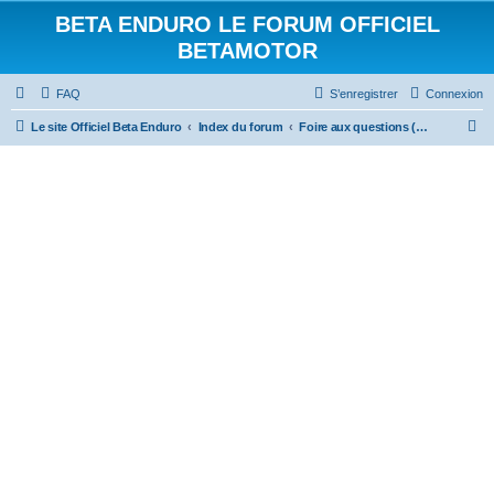
BETA ENDURO LE FORUM OFFICIEL
BETAMOTOR
FAQ
S’enregistrer
Connexion
R
Le site Officiel Beta Enduro
Index du forum
Foire aux questions (Questions posées fréquemment)
e
c
h
e
r
c
h
e
r