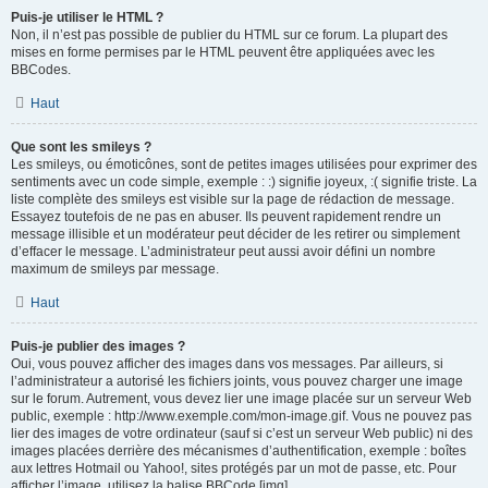
Puis-je utiliser le HTML ?
Non, il n’est pas possible de publier du HTML sur ce forum. La plupart des
mises en forme permises par le HTML peuvent être appliquées avec les
BBCodes.
Haut
Que sont les smileys ?
Les smileys, ou émoticônes, sont de petites images utilisées pour exprimer des
sentiments avec un code simple, exemple : :) signifie joyeux, :( signifie triste. La
liste complète des smileys est visible sur la page de rédaction de message.
Essayez toutefois de ne pas en abuser. Ils peuvent rapidement rendre un
message illisible et un modérateur peut décider de les retirer ou simplement
d’effacer le message. L’administrateur peut aussi avoir défini un nombre
maximum de smileys par message.
Haut
Puis-je publier des images ?
Oui, vous pouvez afficher des images dans vos messages. Par ailleurs, si
l’administrateur a autorisé les fichiers joints, vous pouvez charger une image
sur le forum. Autrement, vous devez lier une image placée sur un serveur Web
public, exemple : http://www.exemple.com/mon-image.gif. Vous ne pouvez pas
lier des images de votre ordinateur (sauf si c’est un serveur Web public) ni des
images placées derrière des mécanismes d’authentification, exemple : boîtes
aux lettres Hotmail ou Yahoo!, sites protégés par un mot de passe, etc. Pour
afficher l’image, utilisez la balise BBCode [img].