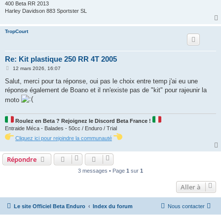
400 Beta RR 2013
Harley Davidson 883 Sportster SL
TropCourt
Re: Kit plastique 250 RR 4T 2005
M
12 mars 2026, 16:07
e
s
Salut, merci pour ta réponse, oui pas le choix entre temp j'ai eu une
s
réponse également de Boano et il nn'existe pas de "kit" pour rajeunir la
a
g
moto
e
Roulez en Beta ? Rejoignez le Discord Beta France !
Entraide Méca - Balades - 50cc / Enduro / Trial
Cliquez ici pour rejoindre la communauté
Répondre
3 messages • Page
1
sur
1
Aller à
Le site Officiel Beta Enduro
Index du forum
Nous contacter