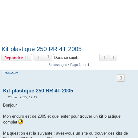
Kit plastique 250 RR 4T 2005
Rechercher
Recherche 
Répondre
3 messages • Page
1
sur
1
TropCourt
Kit plastique 250 RR 4T 2005
M
23 déc. 2025, 12:49
e
s
Bonjour,
s
a
g
Mon enduro est de 2005 et quel enfer pour trouver un kit plastique
e
complet
Ma question est la suivante : avez-vous un site où trouver des kits de