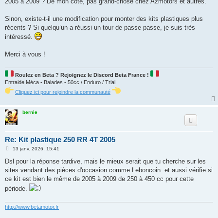
2005 à 2009 ? De mon côté, pas grand-chose chez Azmotors et autres.
Sinon, existe-t-il une modification pour monter des kits plastiques plus
récents ? Si quelqu’un a réussi un tour de passe-passe, je suis très
intéressé.
Merci à vous !
Roulez en Beta ? Rejoignez le Discord Beta France !
Entraide Méca - Balades - 50cc / Enduro / Trial
Cliquez ici pour rejoindre la communauté
bernie
Re: Kit plastique 250 RR 4T 2005
M
13 janv. 2026, 15:41
e
s
Dsl pour la réponse tardive, mais le mieux serait que tu cherche sur les
s
sites vendant des pièces d'occasion comme Leboncoin. et aussi vérifie si
a
g
ce kit est bien le même de 2005 à 2009 de 250 à 450 cc pour cette
e
période.
http://www.betamotor.fr