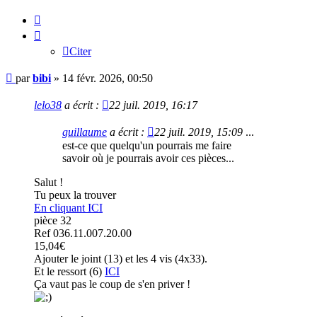
Citer
Citer
Message
par
bibi
»
14 févr. 2026, 00:50
lelo38
a écrit :
22 juil. 2019, 16:17
guillaume
a écrit :
22 juil. 2019, 15:09
...
est-ce que quelqu'un pourrais me faire
savoir où je pourrais avoir ces pièces...
Salut !
Tu peux la trouver
En cliquant ICI
pièce 32
Ref 036.11.007.20.00
15,04€
Ajouter le joint (13) et les 4 vis (4x33).
Et le ressort (6)
ICI
Ça vaut pas le coup de s'en priver !