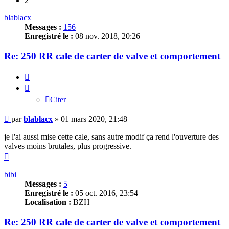
2
blablacx
Messages :
156
Enregistré le :
08 nov. 2018, 20:26
Re: 250 RR cale de carter de valve et comportement
Citer
Citer
Message
par
blablacx
»
01 mars 2020, 21:48
je l'ai aussi mise cette cale, sans autre modif ça rend l'ouverture des
valves moins brutales, plus progressive.
Haut
bibi
Messages :
5
Enregistré le :
05 oct. 2016, 23:54
Localisation :
BZH
Re: 250 RR cale de carter de valve et comportement