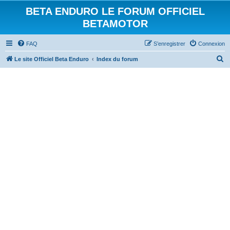
BETA ENDURO LE FORUM OFFICIEL
BETAMOTOR
FAQ
S’enregistrer
Connexion
R
Le site Officiel Beta Enduro
Index du forum
e
c
h
e
r
c
h
e
r