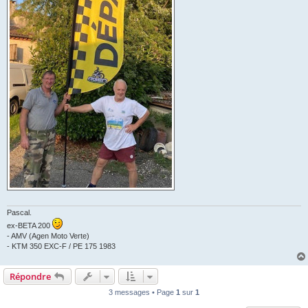
Pascal.
ex-BETA 200
- AMV (Agen Moto Verte)
- KTM 350 EXC-F / PE 175 1983
Répondre
3 messages • Page
1
sur
1