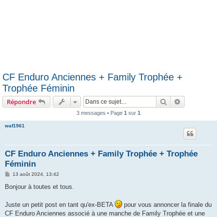
CF Enduro Anciennes + Family Trophée +
Trophée Féminin
Rechercher
Recherche 
Répondre
3 messages • Page
1
sur
1
waf1961
CF Enduro Anciennes + Family Trophée + Trophée
Féminin
M
13 août 2024, 13:42
e
s
Bonjour à toutes et tous.
s
a
g
Juste un petit post en tant qu'ex-BETA
pour vous annoncer la finale du
e
CF Enduro Anciennes associé à une manche de Family Trophée et une