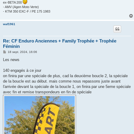
ex-BETA 200
- AMV (Agen Moto Verte)
- KTM 350 EXC-F / PE 175 1983
waf1961
Re: CF Enduro Anciennes + Family Trophée + Trophée
Féminin
M
18 sept. 2024, 16:06
e
s
Les news
s
a
g
140 engagés à ce jour
e
on finira par une spéciale de plus, cad la deuxième boucle 2, la spéciale
de la boucle est au début. mais comme nous repassons juste avant
l'arrivée devant la spéciale de la boucle 1, on finira par une 5eme spéciale
avec fin et remise transpondeurs en fin de spéciale