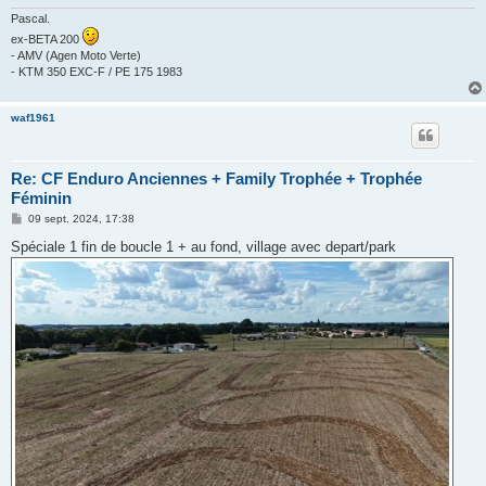
Pascal.
ex-BETA 200
- AMV (Agen Moto Verte)
- KTM 350 EXC-F / PE 175 1983
waf1961
Re: CF Enduro Anciennes + Family Trophée + Trophée
Féminin
M
09 sept. 2024, 17:38
e
s
Spéciale 1 fin de boucle 1 + au fond, village avec depart/park
s
a
g
e