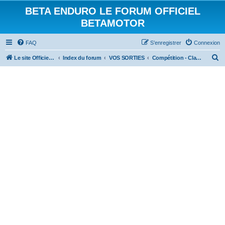
BETA ENDURO LE FORUM OFFICIEL
BETAMOTOR
FAQ
S’enregistrer
Connexion
R
Le site Officiel Beta Enduro
Index du forum
VOS SORTIES
Compétition - Classiques
e
c
h
e
r
c
h
e
r