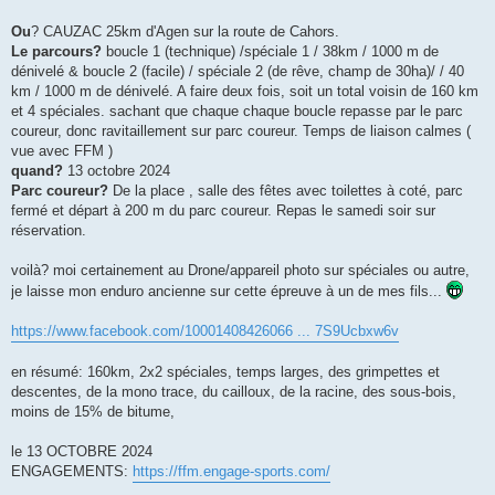
Ou
? CAUZAC 25km d'Agen sur la route de Cahors.
Le parcours?
boucle 1 (technique) /spéciale 1 / 38km / 1000 m de
dénivelé & boucle 2 (facile) / spéciale 2 (de rêve, champ de 30ha)/ / 40
km / 1000 m de dénivelé. A faire deux fois, soit un total voisin de 160 km
et 4 spéciales. sachant que chaque chaque boucle repasse par le parc
coureur, donc ravitaillement sur parc coureur. Temps de liaison calmes (
vue avec FFM )
quand?
13 octobre 2024
Parc coureur?
De la place , salle des fêtes avec toilettes à coté, parc
fermé et départ à 200 m du parc coureur. Repas le samedi soir sur
réservation.
voilà? moi certainement au Drone/appareil photo sur spéciales ou autre,
je laisse mon enduro ancienne sur cette épreuve à un de mes fils...
https://www.facebook.com/10001408426066 ... 7S9Ucbxw6v
en résumé: 160km, 2x2 spéciales, temps larges, des grimpettes et
descentes, de la mono trace, du cailloux, de la racine, des sous-bois,
moins de 15% de bitume,
le 13 OCTOBRE 2024
ENGAGEMENTS:
https://ffm.engage-sports.com/