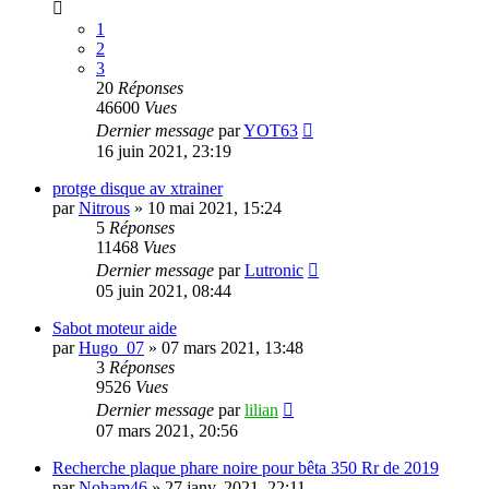
1
2
3
20
Réponses
46600
Vues
Dernier message
par
YOT63
16 juin 2021, 23:19
protge disque av xtrainer
par
Nitrous
»
10 mai 2021, 15:24
5
Réponses
11468
Vues
Dernier message
par
Lutronic
05 juin 2021, 08:44
Sabot moteur aide
par
Hugo_07
»
07 mars 2021, 13:48
3
Réponses
9526
Vues
Dernier message
par
lilian
07 mars 2021, 20:56
Recherche plaque phare noire pour bêta 350 Rr de 2019
par
Noham46
»
27 janv. 2021, 22:11