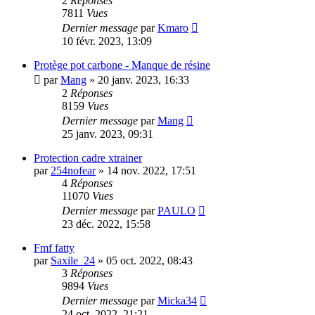
2
Réponses
7811
Vues
Dernier message
par
Kmaro
10 févr. 2023, 13:09
Protège pot carbone - Manque de résine
par
Mang
»
20 janv. 2023, 16:33
2
Réponses
8159
Vues
Dernier message
par
Mang
25 janv. 2023, 09:31
Protection cadre xtrainer
par
254nofear
»
14 nov. 2022, 17:51
4
Réponses
11070
Vues
Dernier message
par
PAULO
23 déc. 2022, 15:58
Fmf fatty
par
Saxile_24
»
05 oct. 2022, 08:43
3
Réponses
9894
Vues
Dernier message
par
Micka34
24 oct. 2022, 21:21