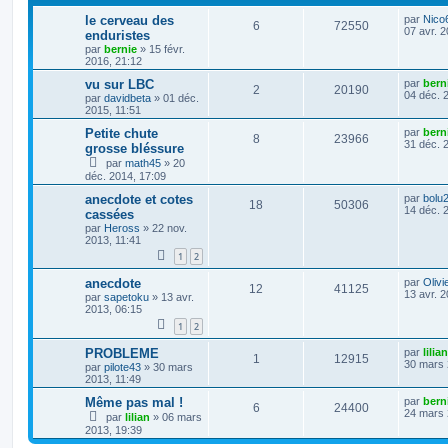
D
le cerveau des
par
Nico
R
V
6
72550
e
07 avr. 
enduristes
r
par
bernie
»
15 févr.
é
u
n
2016, 21:12
i
p
e
e
D
vu sur LBC
par
bern
R
V
2
20190
r
e
04 déc. 
par
davidbeta
»
01 déc.
o
s
m
r
2015, 11:51
é
u
e
n
s
n
i
D
Petite chute
par
bern
R
V
8
23966
s
p
e
e
e
31 déc. 
grosse bléssure
a
s
r
r
g
par
math45
»
20
é
u
o
s
m
n
e
déc. 2014, 17:09
e
i
e
p
e
s
e
n
D
anecdote et cotes
par
bolu
s
R
V
r
18
50306
s
e
14 déc. 
cassées
a
o
s
m
s
r
g
e
par
Heross
»
22 nov.
é
u
n
e
s
2013, 11:41
n
e
i
s
p
e
1
2
e
a
s
r
s
g
o
s
m
D
anecdote
par
Olivi
e
R
V
12
41125
e
e
e
13 avr. 
par
sapetoku
»
13 avr.
s
r
n
2013, 06:15
é
u
s
n
s
1
2
a
i
s
p
e
g
e
D
PROBLEME
par
lilian
e
r
R
V
1
12915
e
e
30 mars 
o
s
m
par
pilote43
»
30 mars
r
e
2013, 11:49
é
u
s
n
s
n
i
D
Même pas mal !
par
bern
s
R
V
6
24400
p
e
e
e
24 mars 
a
par
lilian
»
06 mars
s
r
r
g
2013, 19:39
é
u
o
s
m
n
e
e
e
i