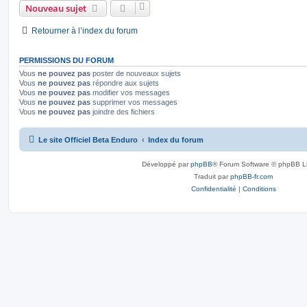
Nouveau sujet
p
e
s
e
n
s
s
r
a
o
s
m
s
Retourner à l’index du forum
g
e
e
s
n
e
s
a
PERMISSIONS DU FORUM
s
s
g
Vous
ne pouvez pas
poster de nouveaux sujets
e
e
Vous
ne pouvez pas
répondre aux sujets
Vous
ne pouvez pas
modifier vos messages
s
Vous
ne pouvez pas
supprimer vos messages
Vous
ne pouvez pas
joindre des fichiers
Le site Officiel Beta Enduro
Index du forum
Développé par
phpBB
® Forum Software © phpBB L
Traduit par
phpBB-fr.com
Confidentialité
|
Conditions