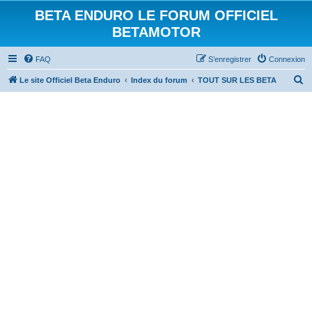
BETA ENDURO LE FORUM OFFICIEL
BETAMOTOR
FAQ
S’enregistrer
Connexion
R
Le site Officiel Beta Enduro
Index du forum
TOUT SUR LES BETA
e
c
h
e
r
c
h
e
r