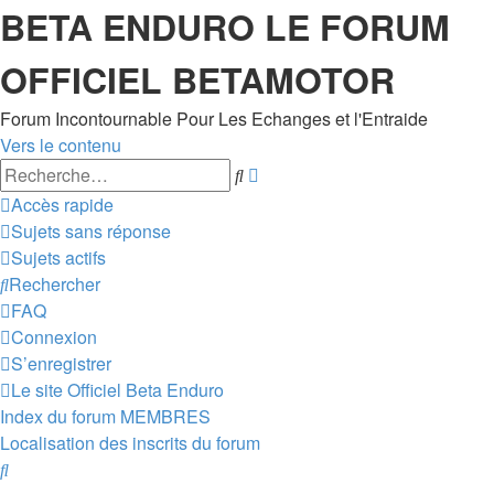
BETA ENDURO LE FORUM
OFFICIEL BETAMOTOR
Forum Incontournable Pour Les Echanges et l'Entraide
Vers le contenu
Recherche
Rechercher
avancée
Accès rapide
Sujets sans réponse
Sujets actifs
Rechercher
FAQ
Connexion
S’enregistrer
Le site Officiel Beta Enduro
Index du forum
MEMBRES
Localisation des inscrits du forum
Rechercher