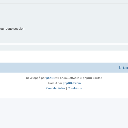
our cette session
Nou
Développé par
phpBB
® Forum Software © phpBB Limited
Traduit par
phpBB-fr.com
Confidentialité
|
Conditions