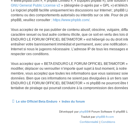
« www.phpbb.com », « phpBB Limited », « Équipes phpBB »), une solution 
GNU General Public License v2
» (désignée ci-après par « GPL ») et télé
Le logiciel phpBB facilite uniquement les discussions sur Internet ; phpBB 
contenu ou des comportements autorisés ou interdits sur ce site. Pour de p
phpBB, veuillez consulter :
https://www.phpbb.com/
.
Vous acceptez de ne pas publier de contenu abusif, obscène, vulgaire, diff
caractère sexuel ou tout autre contenu illicite, que ce soit en vertu des lois
ENDURO LE FORUM OFFICIEL BETAMOTOR » est hébergé ou du droit interna
entraîner votre bannissement immédiat et permanent, avec une notification 
Internet si nous le jugeons nécessaire. L’adresse IP de tous les messages es
respecter ces conditions.
Vous acceptez que « BETA ENDURO LE FORUM OFFICIEL BETAMOTOR » se r
modifier, déplacer ou verrouiller n’importe quel sujet à tout moment, à notre
membre, vous acceptez que toutes les informations que vous saisissez soi
données. Bien que ces informations ne soient pas divulguées à un tiers sa
ENDURO LE FORUM OFFICIEL BETAMOTOR » ni phpBB ne pourront être te
tentative de piratage qui pourrait conduire à la compromission des données
Le site Officiel Beta Enduro
Index du forum
Développé par
phpBB
® Forum Software © phpBB L
Traduit par
phpBB-fr.com
Confidentialité
|
Conditions