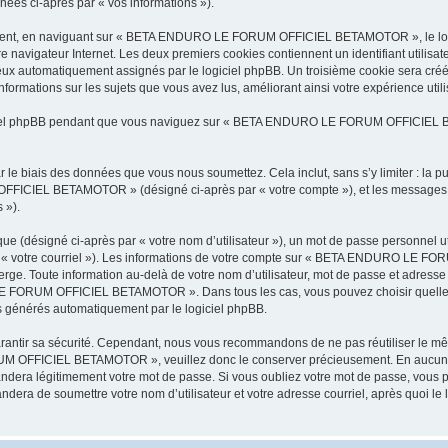
ignées ci-après par « vos informations »).
ement, en naviguant sur « BETA ENDURO LE FORUM OFFICIEL BETAMOTOR », le logic
tre navigateur Internet. Les deux premiers cookies contiennent un identifiant utilisate
eux automatiquement assignés par le logiciel phpBB. Un troisième cookie sera créé
ions sur les sujets que vous avez lus, améliorant ainsi votre expérience utilis
ciel phpBB pendant que vous naviguez sur « BETA ENDURO LE FORUM OFFICIEL B
 le biais des données que vous nous soumettez. Cela inclut, sans s’y limiter : la p
FFICIEL BETAMOTOR » (désigné ci-après par « votre compte »), et les messages 
 »).
ue (désigné ci-après par « votre nom d’utilisateur »), un mot de passe personnel ut
par « votre courriel »). Les informations de votre compte sur « BETA ENDURO LE 
ge. Toute information au-delà de votre nom d’utilisateur, mot de passe et adresse
 LE FORUM OFFICIEL BETAMOTOR ». Dans tous les cas, vous pouvez choisir quelles
s générés automatiquement par le logiciel phpBB.
rantir sa sécurité. Cependant, nous vous recommandons de ne pas réutiliser le mêm
RUM OFFICIEL BETAMOTOR », veuillez donc le conserver précieusement. En aucu
a légitimement votre mot de passe. Si vous oubliez votre mot de passe, vous pouv
ndera de soumettre votre nom d’utilisateur et votre adresse courriel, après quoi 