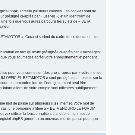
iel phpBB créera plusieurs cookies. Les cookies sont de
ur (désigné ci-après par « user-id ») et un identifiant de
 une fois que vous aurez parcouru les sujets de « BETA
ateur.
ETAMOTOR ». Ceux-ci sortent du cadre de ce document, qui
ublication en tant qu’invité (désignée ci-après par « messages
que vous soumettez après votre enregistrement et pendant
ilisé pour vous connecter (désigné ci-après par « votre mot de
FORUM OFFICIEL BETAMOTOR » sont protégées par les lois sur la
 courriel demandée lors de l’enregistrement peut être
 informations de votre compte sont affichées publiquement.
e mot de passe sur plusieurs sites Internet. Votre mot de
n cas, une personne affiliée à « BETA ENDURO LE FORUM
ez utiliser la fonctionnalité « J’ai oublié mon mot de
le logiciel phpBB générera un nouveau mot de passe pour que