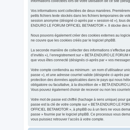
informations collectées lors de votre utilisation de ce site (dés
Vos informations sont collectées de deux manières. Premièr
petits fichiers texte stockés dans les fichiers temporaires de vo
session anonyme (désigné ci-après par « session-id »), tous d
ENDURO LE FORUM OFFICIEL BETAMOTOR ». Il stocke des informat
Nous pouvons également créer des cookies externes au logi
ne couvre que les cookies créés par le logiciel phpBB.
La seconde manière de collecter des informations s’effectue par
d’invités »), l’enregistrement sur « BETA ENDURO LE FORUM O
que vous êtes connecté (désignés ci-après par « vos messages
Votre compte contiendra au minimum : un nom d’utilisateur uniq
passe »), et une adresse courriel valide (désignée ci-après 
protection des données applicables dans le pays qui nous héber
obligatoire ou facultative, à la discrétion de « BETA ENDURO
Vous pouvez également choisir de recevoir ou non les courriel
Votre mot de passe est chiffré (hachage à sens unique) pour ga
passe est la clé de votre compte sur « BETA ENDURO LE FO
OFFICIEL BETAMOTOR », à phpBB ou à un tiers ne vous demander
passe » fournie par le logiciel phpBB. Ce processus vous dema
vous puissiez retrouver l’accès à votre compte.