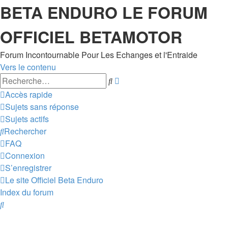
BETA ENDURO LE FORUM
OFFICIEL BETAMOTOR
Forum Incontournable Pour Les Echanges et l'Entraide
Vers le contenu
Recherche
Rechercher
avancée
Accès rapide
Sujets sans réponse
Sujets actifs
Rechercher
FAQ
Connexion
S’enregistrer
Le site Officiel Beta Enduro
Index du forum
Rechercher