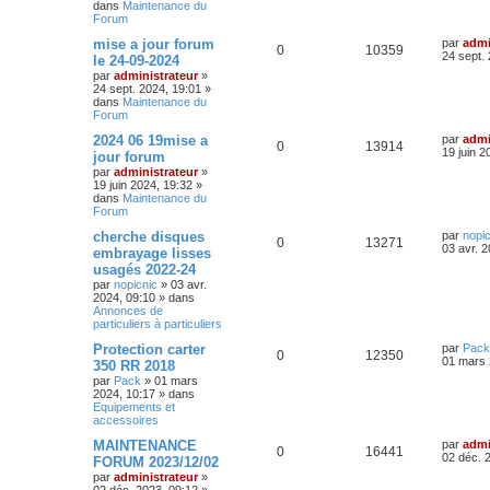
dans
Maintenance du
g
p
e
e
Forum
e
r
e
o
s
m
D
mise a jour forum
par
admi
R
V
0
10359
e
s
e
24 sept.
le 24-09-2024
s
n
r
par
administrateur
»
é
u
s
n
24 sept. 2024, 19:01
»
a
s
i
dans
Maintenance du
g
p
e
e
Forum
e
r
e
o
s
m
D
2024 06 19mise a
par
admi
R
V
0
13914
e
s
e
19 juin 2
jour forum
s
n
r
par
administrateur
»
é
u
s
n
19 juin 2024, 19:32
»
a
s
i
dans
Maintenance du
g
p
e
e
Forum
e
r
e
o
s
m
D
cherche disques
par
nopic
R
V
0
13271
e
s
e
03 avr. 
embrayage lisses
s
n
r
usagés 2022-24
é
u
s
n
a
par
nopicnic
»
03 avr.
s
i
g
2024, 09:10
» dans
p
e
e
e
Annonces de
r
e
particuliers à particuliers
o
s
m
e
s
D
Protection carter
par
Pack
s
R
V
0
n
12350
e
01 mars 
350 RR 2018
s
r
a
par
Pack
»
01 mars
é
u
s
n
g
2024, 10:17
» dans
i
e
Equipements et
p
e
e
e
accessoires
r
o
s
m
s
D
MAINTENANCE
par
admi
R
V
0
16441
e
e
02 déc. 
FORUM 2023/12/02
s
n
r
par
administrateur
»
é
u
s
n