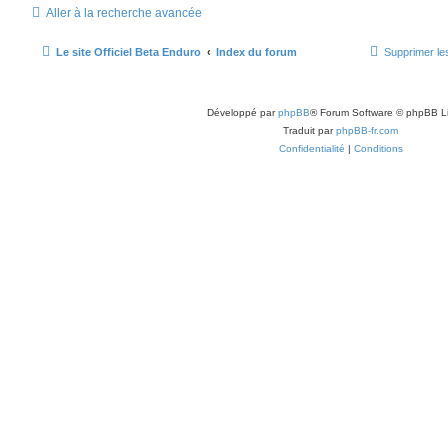
s
n
Aller à la recherche avancée
s
a
s
g
Le site Officiel Beta Enduro
Index du forum
Supprimer le
e
e
s
Développé par
phpBB
® Forum Software © phpBB L
Traduit par
phpBB-fr.com
Confidentialité
|
Conditions