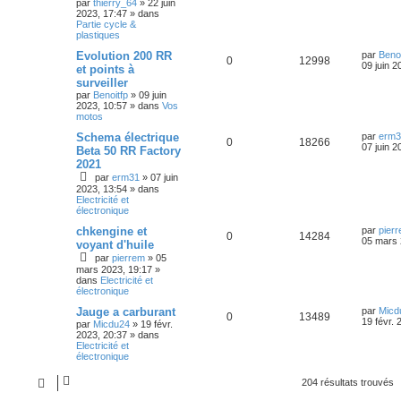
par
thierry_64
»
22 juin
s
é
u
n
g
2023, 17:47
» dans
i
e
Partie cycle &
e
p
e
e
plastiques
r
s
o
s
m
D
Evolution 200 RR
par
Benoi
R
V
0
12998
e
e
09 juin 2
et points à
s
n
r
surveiller
é
u
s
n
a
par
Benoitfp
»
09 juin
s
i
g
2023, 10:57
» dans
Vos
p
e
e
e
motos
r
e
o
s
m
D
Schema électrique
par
erm3
e
R
V
0
18266
s
e
07 juin 2
Beta 50 RR Factory
s
n
r
s
2021
é
u
n
a
s
par
erm31
»
07 juin
i
g
p
e
2023, 13:54
» dans
e
e
e
Electricité et
r
électronique
o
s
m
e
s
D
chkengine et
par
pier
s
n
R
V
0
14284
e
05 mars 
s
voyant d'huile
r
a
s
par
pierrem
»
05
é
u
n
g
mars 2023, 19:17
»
i
e
dans
Electricité et
e
p
e
e
électronique
r
s
o
s
m
D
Jauge a carburant
par
Micd
R
V
e
0
13489
e
19 févr. 
par
Micdu24
»
19 févr.
s
n
r
2023, 20:37
» dans
s
é
u
n
Electricité et
a
s
i
électronique
g
p
e
e
e
e
r
204 résultats trouvés
o
s
m
e
s