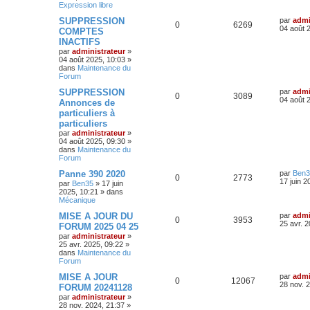
Expression libre
r
o
s
m
s
D
SUPPRESSION
par
admi
e
R
V
0
6269
e
04 août 
COMPTES
s
n
r
s
INACTIFS
é
u
n
a
s
par
administrateur
»
i
g
04 août 2025, 10:03
»
p
e
e
e
dans
Maintenance du
e
r
Forum
o
s
m
e
s
D
SUPPRESSION
par
admi
s
R
V
0
n
3089
e
04 août 
Annonces de
s
r
a
particuliers à
é
u
s
n
g
particuliers
i
e
p
e
e
e
par
administrateur
»
r
04 août 2025, 09:30
»
o
s
m
dans
Maintenance du
s
e
Forum
s
n
D
Panne 390 2020
par
Ben3
s
R
V
0
2773
e
17 juin 2
a
par
Ben35
»
17 juin
s
r
g
2025, 10:21
» dans
é
u
n
e
Mécanique
e
i
p
e
e
D
MISE A JOUR DU
par
admi
R
V
0
3953
s
r
e
25 avr. 
FORUM 2025 04 25
o
s
m
r
par
administrateur
»
é
u
e
n
25 avr. 2025, 09:22
»
s
i
n
dans
Maintenance du
p
e
s
e
Forum
a
r
s
g
o
s
m
D
MISE A JOUR
par
admi
R
V
0
12067
e
e
e
e
28 nov. 
FORUM 20241128
s
n
r
par
administrateur
»
é
u
s
n
s
28 nov. 2024, 21:37
»
a
s
i