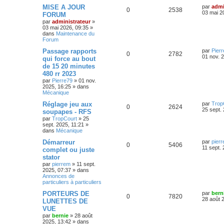
o
s
m
D
MISE A JOUR
par
admi
R
V
0
2538
e
e
03 mai 2
FORUM
s
n
r
par
administrateur
»
é
u
s
n
03 mai 2026, 09:35
»
a
s
i
dans
Maintenance du
g
p
e
e
Forum
e
r
e
o
s
m
D
Passage rapports
par
Pier
R
V
0
2782
e
s
e
01 nov. 
qui force au bout
s
n
r
de 15 20 minutes
é
u
s
n
a
480 rr 2023
s
i
g
p
e
e
par
Pierre79
»
01 nov.
e
r
2025, 16:25
» dans
e
o
s
m
Mécanique
e
s
D
Réglage jeu aux
par
Trop
s
n
R
V
0
2624
e
25 sept.
s
soupapes - RFS
r
a
s
par
TropCourt
»
25
é
u
n
g
sept. 2025, 11:21
»
i
e
dans
Mécanique
e
p
e
e
r
D
Démarreur
par
pier
s
R
V
0
5406
o
s
m
e
11 sept.
complet ou juste
e
r
stator
é
u
s
n
n
s
par
pierrem
»
11 sept.
i
a
2025, 07:37
» dans
p
e
s
e
g
Annonces de
r
e
particuliers à particuliers
o
s
m
e
e
D
PORTEURS DE
par
bern
s
R
V
0
n
7820
s
e
28 août 
LUNETTES DE
s
r
a
VUE
é
u
s
n
g
par
bernie
»
28 août
i
e
2025, 13:42
» dans
p
e
e
e