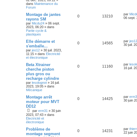
02 déc. 2023, 09:12
»
a
s
i
dans
Maintenance du
g
p
e
e
Forum
e
r
e
o
s
m
D
Montage de jantes
par
Micd
R
V
0
13210
e
s
e
06 sept.
rayons SM
s
n
r
par
Micdu24
»
06 sept.
é
u
s
n
2023, 06:20
» dans
a
s
i
Partie cycle &
g
p
e
e
plastiques
e
r
e
o
s
m
D
Elle démarre et
par
jeo1
R
V
0
14565
e
s
e
30 juil. 
s'emballe...
s
n
r
par
jeo12
»
30 juil. 2023,
é
u
s
n
11:15
» dans
Electricité
a
s
i
et électronique
g
p
e
e
e
r
e
D
Beta Xtrainer
par
lesol
R
V
0
11160
o
s
m
e
16 juil. 
cherche piston
e
s
r
plus gros ou
é
u
s
n
n
s
recharge cylindre
i
a
p
e
s
e
par
lesolognot
»
16 juil.
g
r
2023, 19:05
» dans
e
o
s
m
Mécanique
e
e
D
Montage arrêt
par
erm3
s
n
s
R
V
0
14425
e
30 juin 2
s
moteur pour MVT
r
a
s
DD12
é
u
n
g
par
erm31
»
30 juin
i
e
e
p
e
2023, 07:43
» dans
e
Electricité et
r
s
électronique
o
s
m
e
D
Problème de
par
thier
s
n
R
V
0
14231
e
22 juin 2
s
montage segment
r
a