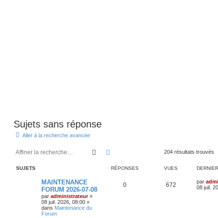
Sujets sans réponse
Aller à la recherche avancée
Rechercher
Recherche avancée
204 résultats trouvés
SUJETS
RÉPONSES
VUES
DERNIE
D
MAINTENANCE
par
admi
R
V
0
672
e
08 juil. 
FORUM 2026-07-08
r
par
administrateur
»
é
u
n
08 juil. 2026, 08:00
»
i
dans
Maintenance du
p
e
e
Forum
r