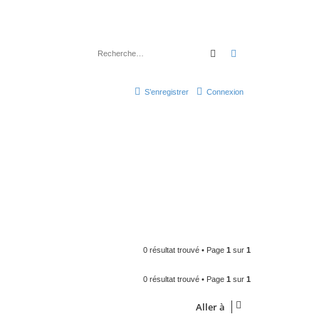
Rechercher
Recherche avancé
S’enregistrer
Connexion
0 résultat trouvé • Page
1
sur
1
0 résultat trouvé • Page
1
sur
1
Aller à