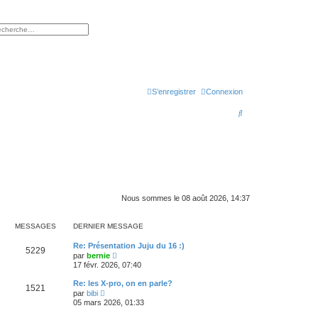
rcher
herche avancée
S’enregistrer
Connexion
R
e
c
h
e
r
Nous sommes le 08 août 2026, 14:37
c
MESSAGES
DERNIER MESSAGE
h
D
Re: Présentation Juju du 16 :)
e
M
5229
e
V
par
bernie
r
o
17 févr. 2026, 07:40
r
e
n
i
i
r
D
Re: les X-pro, on en parle?
s
M
1521
e
l
e
V
par
bibi
r
e
r
o
05 mars 2026, 01:33
s
m
d
e
n
i
e
e
i
r