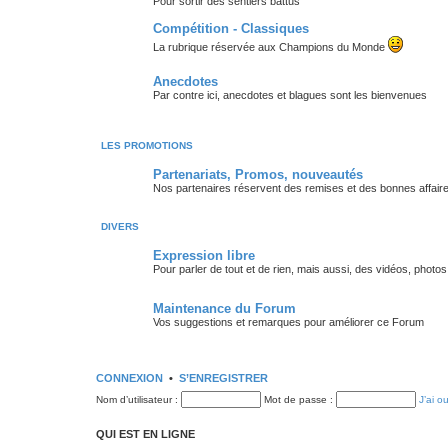
Pour sortir des sentiers battus
Compétition - Classiques
La rubrique réservée aux Champions du Monde
Anecdotes
Par contre ici, anecdotes et blagues sont les bienvenues
LES PROMOTIONS
Partenariats, Promos, nouveautés
Nos partenaires réservent des remises et des bonnes affair
DIVERS
Expression libre
Pour parler de tout et de rien, mais aussi, des vidéos, photo
Maintenance du Forum
Vos suggestions et remarques pour améliorer ce Forum
CONNEXION
•
S’ENREGISTRER
Nom d’utilisateur :
Mot de passe :
J’ai o
QUI EST EN LIGNE