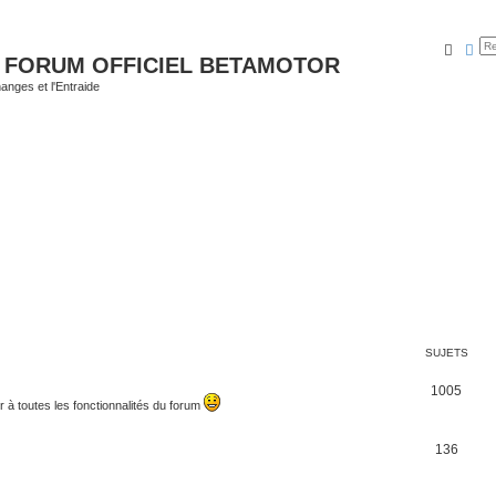
Reche
Rec
 FORUM OFFICIEL BETAMOTOR
nges et l'Entraide
SUJETS
S
1005
à toutes les fonctionnalités du forum
u
j
S
136
e
u