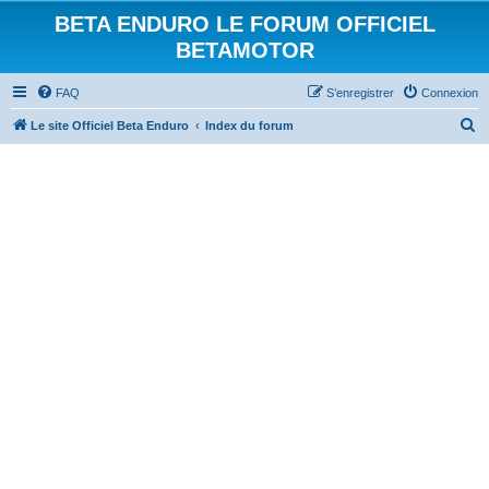
BETA ENDURO LE FORUM OFFICIEL
BETAMOTOR
FAQ
S’enregistrer
Connexion
R
Le site Officiel Beta Enduro
Index du forum
e
c
h
e
r
c
h
e
r